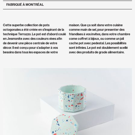
FABRIQUÉ À MONTRÉAL
Cette superbe collection de pots
maison. Que ça soit dans votre cuisine
octogonales a été créée en s'inspirant de la
comme main de sel, pour presenter des
technique Terrazzo. Le pot est d'abord coulé
friandises à vos invites, dans votre chambre
en Jesmonite avec des couleurs vives afin
come coffret à bijoux, ou comme un joli
de devenir une pièce centrale de votre
cache pot avec pedestal. Les possibilités
décor. Il est conçu pour s'adapter à vos
sont infinies. Le pot est doublement scellé
besoins dans tous les espaces de votre
avec des produits de grade alimentaire.
Zoomer
l'image