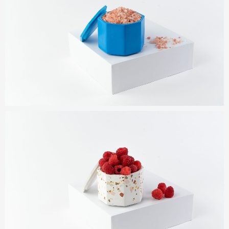
INSCRIPTION
→
À
NOTRE
INFOLETTRE
Zoomer
l'image
VOTRE COURRIEL
S'INSCRIRE