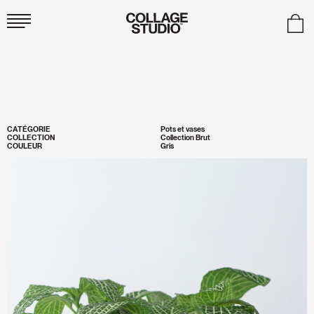
Collage
Studio
CATÉGORIE
Pots et vases
COLLECTION
Collection Brut
COULEUR
Gris
Zoomer
l'image