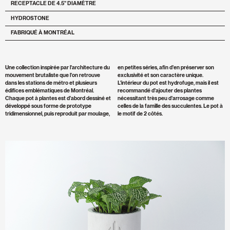
RECEPTACLE DE 4.5" DIAMÈTRE
HYDROSTONE
FABRIQUÉ À MONTRÉAL
Une collection inspirée par l'architecture du
en petites séries, afin d'en préserver son
mouvement brutaliste que l'on retrouve
exclusivité et son caractère unique.
dans les stations de métro et plusieurs
L'intérieur du pot est hydrofuge, mais il est
édifices emblématiques de Montréal.
recommandé d'ajouter des plantes
Chaque pot à plantes est d'abord dessiné et
nécessitant très peu d'arrosage comme
développé sous forme de prototype
celles de la famille des succulentes. Le pot à
tridimensionnel, puis reproduit par moulage,
le motif de 2 côtés.
Zoomer
l'image